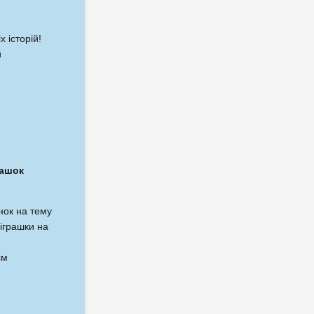
 історій!
й
рашок
нок на тему
 іграшки на
єм