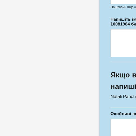
Поштовий Індек
Напишіть ім
10081984 б
Якщо в
напиші
Natali Panc
Особливі п