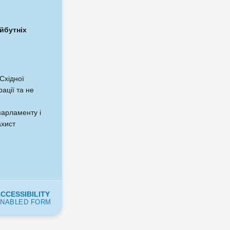
йбутніх
Східної
ації та не
парламенту і
ахист
CCESSIBILITY
NABLED FORM