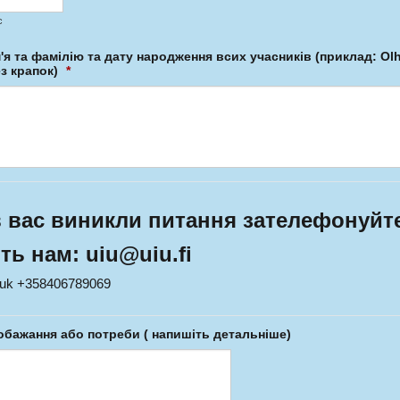
с
'я та фамілію та дату народження всих учасників (приклад: Olh
ез крапок)
*
 вас виникли питання зателефонуйт
ть нам: uiu@uiu.fi
huk +358406789069
обажання або потреби ( напишіть детальніше)