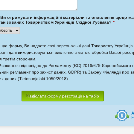
 Ви отримувати інформаційні матеріали та оновлення щодо ма
ганізованих Товариством Українців Східної Уусімаа?
*
цю форму, Ви надаєте свої персональні дані Товариству Українців 
брані дані використовуються виключно з метою обробки Вашої реєстр
 третім сторонам.
йснюється відповідно до Регламенту (ЄС) 2016/679 Європейського 
ьний регламент про захист даних, GDPR) та Закону Фінляндії про з
х даних (Tietosuojalaki 1050/2018).
Надіслати форму реєстрації на табір
A
E