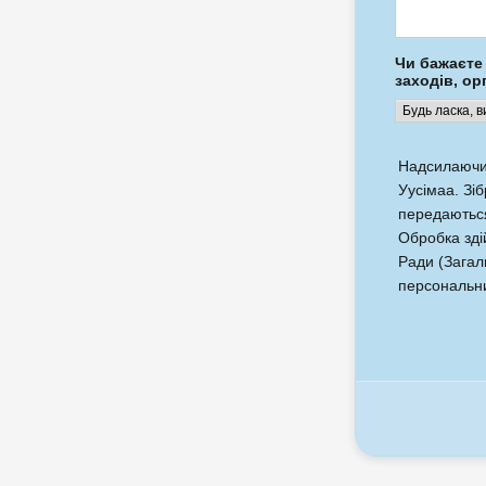
Чи бажаєте
заходів, ор
Надсилаючи 
Уусімаа. Зі
передаються
Обробка зді
Ради (Загал
персональни