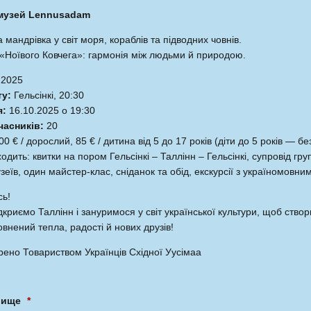
музей Lennusadam
 мандрівка у світ моря, кораблів та підводних човнів.
Ноївого Ковчега»: гармонія між людьми й природою.
.2025
ту:
Гельсінкі, 20:30
я:
16.10.2025 о 19:30
часників:
20
0 € / дорослий, 85 € / дитина від 5 до 17 років (діти до 5 років — б
ходить: квитки на пором Гельсінкі – Таллінн – Гельсінкі, супровід груп
зеїв, один майстер-клас, сніданок та обід, екскурсії з україномовним
сь!
дкриємо Таллінн і зануримося у світ української культури, щоб створ
внений тепла, радості й нових друзів!
рено Товариством Українців Східної Уусімаа
звище
*