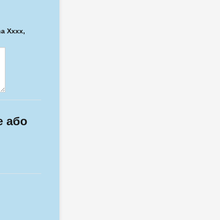
a Xxxx,
е або