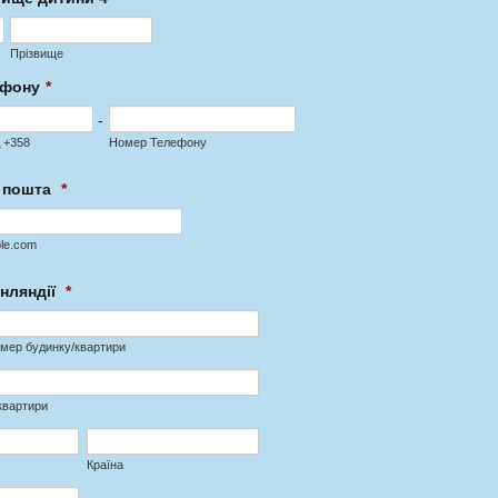
Прізвище
ефону
*
-
 +358
Номер Телефону
 пошта
*
le.com
інляндії
*
омер будинку/квартири
квартири
Країна