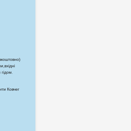
езкоштовно)
и,вхідні
 гідом.
ити Ковчег