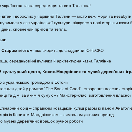
є українська казка серед моря та веж Таллінна!
дітей і дорослих у чарівний Таллінн — місто веж, моря та незабутніх
уримося у світ української культури, відкриємо нові сторінки казки 
день, сповнений пригод та тепла.
ня:
 Старим містом,
яке входить до спадщини ЮНЕСКО
ща, середньовічні вулички й архітектурна казка Таллінна
й культурний центр, Коник-Мандрівник та музей дерев’яних іг
о з українською громадою в Естонії
лас для дітей у рамках “The Book of Good”: створення власних сторі
нці та дім, за яким я сумую» / Майстер-клас: виготовлення власної
кулінарний обід – справжній козацький куліш разом із паном Анатолі
устріч із Коником-Мандрівником – символом дитячих пригод
 по музею дерев’яних іграшок ручної роботи