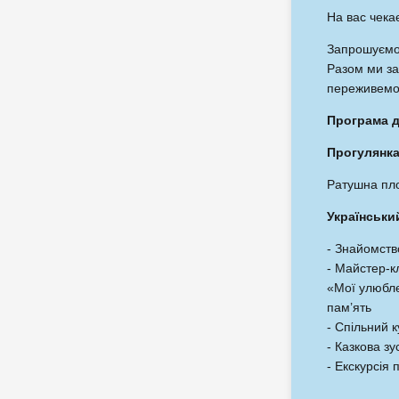
На вас чека
Запрошуємо 
Разом ми зан
переживемо 
Програма д
Прогулянка
Ратушна пло
Українськи
- Знайомств
- Майстер-к
«Мої улюбле
пам’ять
- Спільний 
- Казкова з
- Екскурсія