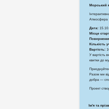
Морський 
Інтерактивна
Атмосфера «
Дата:
15.10
Місце стар
Поверненн
Кількість у
Вартість:
10
У вартість в
квитки до му
Приєднуйте
Разом ми ві
добра — спо
Проект ство
Ім'я та прі