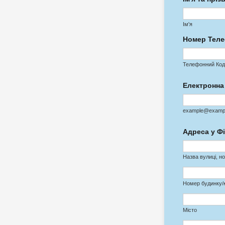
Ім'я
Номер Тел
Телефонний Код
Електронна
example@examp
Адреса у Ф
Назва вулиці, н
Номер будинку/
Місто