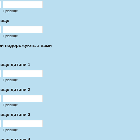
Прізвище
звище
Прізвище
тей подорожують з вами
звище дитини 1
Прізвище
звище дитини 2
Прізвище
звище дитини 3
Прізвище
звище дитини 4