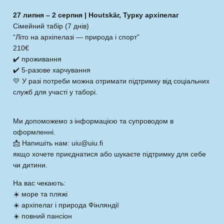
27 липня – 2 серпня | Houtskär, Турку архіпелаг
Сімейний табір (7 днів)
“Літо на архіпелазі — природа і спорт”
210€
✔️ проживання
✔️ 5-разове харчування
💛 У разі потреби можна отримати підтримку від соціальних
служб для участі у таборі.
Ми допоможемо з інформацією та супроводом в
оформленні.
📩 Напишіть нам: uiu@uiu.fi
якщо хочете приєднатися або шукаєте підтримку для себе
чи дитини.
На вас чекають:
☀️ море та пляжі
☀️ архіпелаг і природа Фінляндії
☀️ повний пансіон