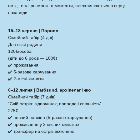
сміх, теплі розмови та моменти, які залишаються в серці
назавжди.
15–18 червня | Порвоо
Сімейний табір (4 дні)
Для всієї родини
120€/особа
(діти до 6 років — 100€)
✔️ проживання
✔️ 5-разове харчування
✔️ 2-місні кімнати
6–12 липня | Barösund, архіпелаг Інко
Сімейний табір (7 днів)
“Свій острів: відпочинок, природа і спільність”
275€
✔️ повний пансіон (5-разове харчування)
✔️ проживання у 2-місних кімнатах
✔️ трансфер на острів включено