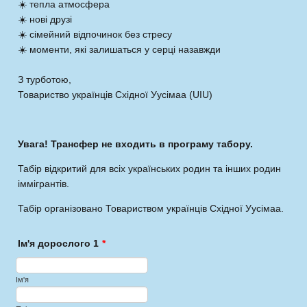
☀️ тепла атмосфера
☀️ нові друзі
☀️ сімейний відпочинок без стресу
☀️ моменти, які залишаться у серці назавжди
З турботою,
Товариство українців Східної Уусімаа (UIU)
Увага! Трансфер не входить в програму табору.
Табір відкритий для всіх українських родин та інших родин
іммігрантів.
Табір організовано Товариством українців Східної Уусімаа.
Ім'я дорослого 1
*
Ім'я