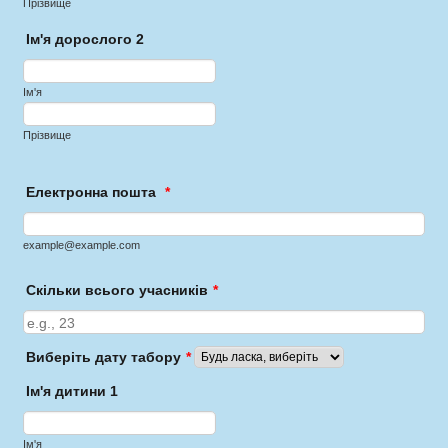
Прізвище
Ім'я дорослого 2
Ім'я
Прізвище
Електронна пошта
*
example@example.com
Скільки всього учасників
*
Виберіть дату табору
*
Ім'я дитини 1
Ім'я