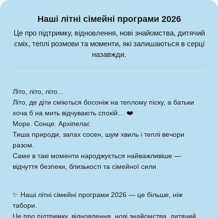
Наші літні сімейні програми 2026
Це про підтримку, відновлення, нові знайомства, дитячий
сміх, теплі розмови та моменти, які залишаються в серці
назавжди.
Літо, літо, літо...
Літо, де діти сміються босоніж на теплому піску, а батьки
хоча б на мить відчувають спокій… ❤️
Море. Сонце. Архіпелаг.
Тиша природи, запах сосен, шум хвиль і теплі вечори
разом.
Саме в такі моменти народжується найважливіше —
відчуття безпеки, близькості та сімейної сили.
✨ Наші літні сімейні програми 2026 — це більше, ніж
табори.
Це про підтримку, відновлення, нові знайомства, дитячий