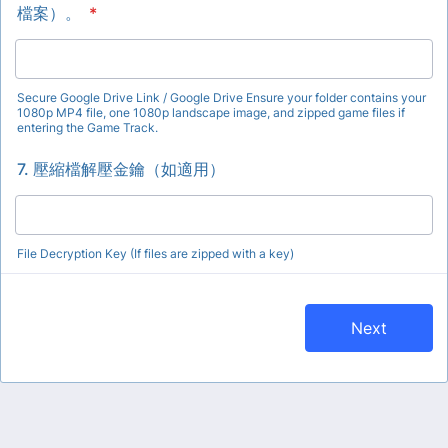
檔案）。
*
Secure Google Drive Link / Google Drive Ensure your folder contains your
1080p MP4 file, one 1080p landscape image, and zipped game files if
entering the Game Track.
7. 壓縮檔解壓金鑰（如適用）
File Decryption Key (If files are zipped with a key)
Next