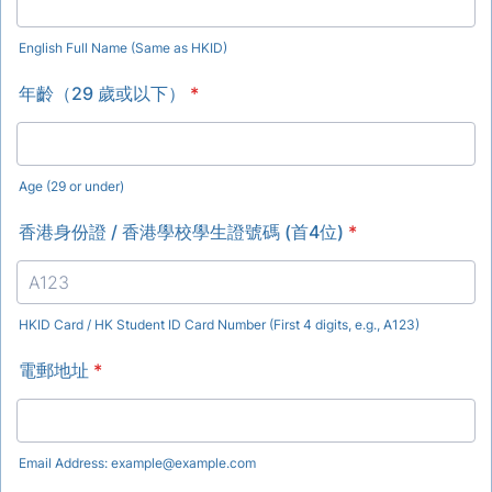
English Full Name (Same as HKID)
年齡（29 歲或以下）
*
Age (29 or under)
香港身份證 / 香港學校學生證號碼 (首4位)
*
HKID Card / HK Student ID Card Number (First 4 digits, e.g., A123)
電郵地址
*
Email Address: example@example.com