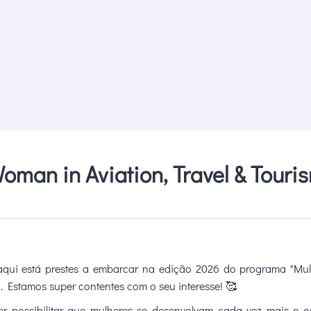
oman in Aviation, Travel & Touri
qui está prestes a embarcar na edição 2026 do programa "Mul
. Estamos super contentes com o seu interesse! 🥰
er possibilitar que mulheres se desenvolvam cada vez mais e 