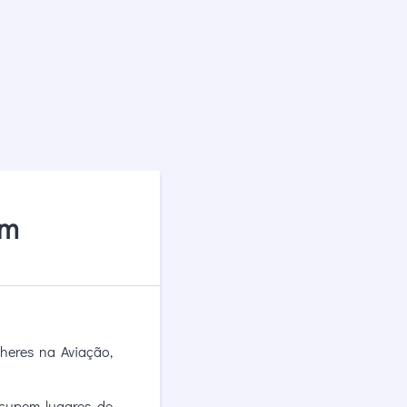
sm
heres na Aviação,
ocupem lugares de