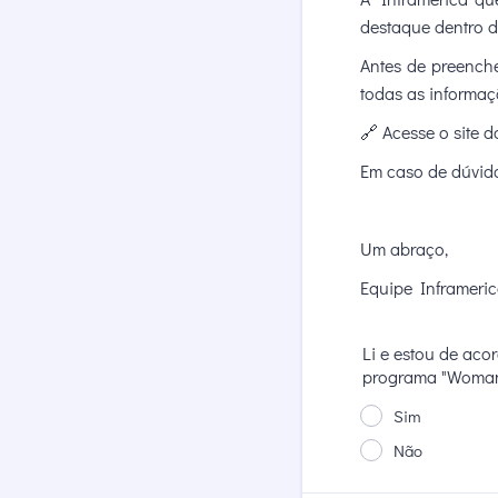
destaque dentro d
Antes de preenche
todas as informaç
🔗 Acesse o site 
Em caso de dúvid
Um abraço,
Equipe Inframeric
Li e estou de aco
programa "Woman i
Sim
Não