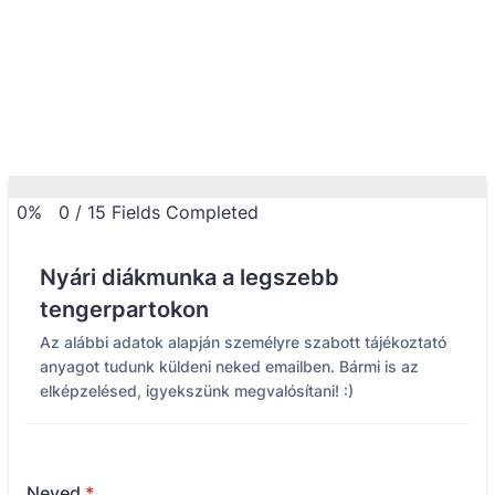
0%
0
/
15
Fields Completed
Nyári diákmunka a legszebb
tengerpartokon
Az alábbi adatok alapján személyre szabott tájékoztató
anyagot tudunk küldeni neked emailben. Bármi is az
elképzelésed, igyekszünk megvalósítani! :)
Neved
*