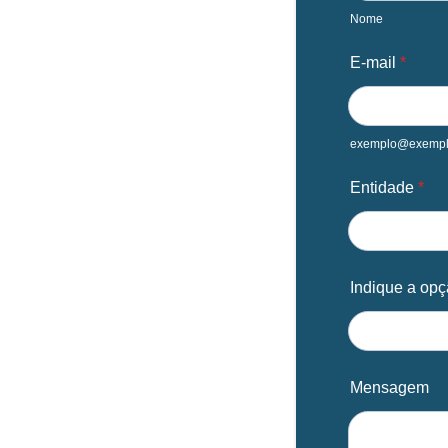
Nome
E-mail
*
exemplo@exempl
Entidade
*
Indique a opç
Mensagem