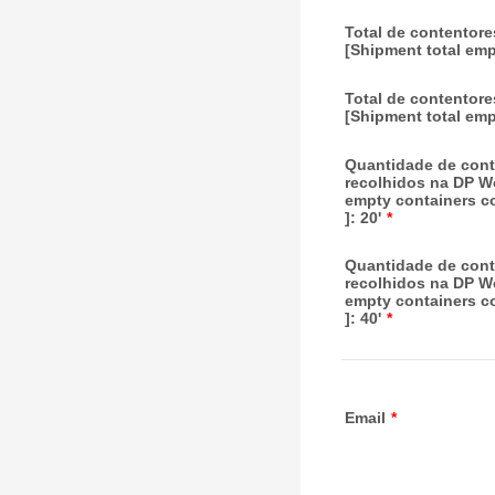
Total de contentore
[Shipment total emp
Total de contentore
[Shipment total emp
Quantidade de cont
recolhidos na DP Wo
empty containers co
]: 20'
*
Quantidade de cont
recolhidos na DP Wo
empty containers co
]: 40'
*
Email
*