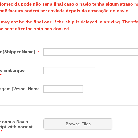
fornecida pode não ser a final caso o navio tenha algum atraso 
al/ factura poderá ser enviada depois da atracação do navio.
ay not be the final one if the ship is delayed in arriving. Theref
e sent after the ship has docked.
r [Shipper Name]
*
e embarque
*
iagem [Vessel Name
 com o Navio
Browse Files
ipt with correct
*