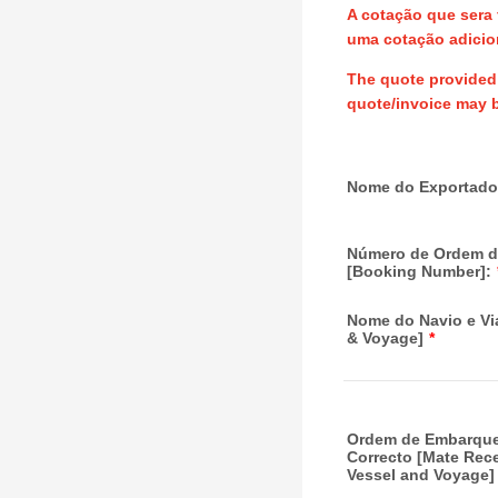
A cotação que sera 
uma cotação adicion
The quote provided m
quote/invoice may b
Nome do Exportado
Número de Ordem d
[Booking Number]:
Nome do Navio e V
& Voyage]
*
Ordem de Embarque
Correcto [Mate Rece
Vessel and Voyage]