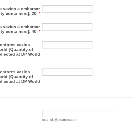
s vazios a embarcar
ty containers]: 20'
*
s vazios a embarcar
ty containers]: 40'
*
entores vazios
rld [Quantity of
llected at DP World
entores vazios
rld [Quantity of
llected at DP World
example@example.com