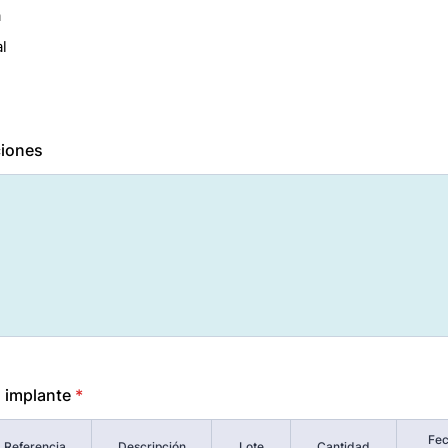
a
l
iones
 implante
*
Fec
Referencia
Descripción
Lote
Cantidad