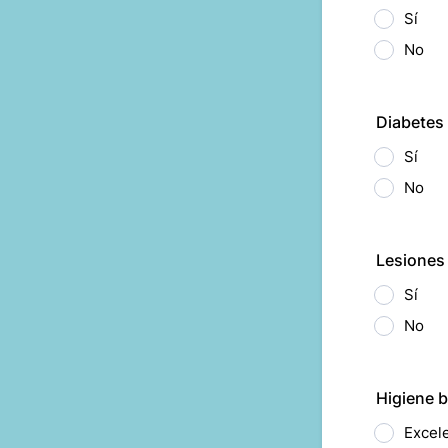
Sí
No
Diabetes
Sí
No
Lesiones 
Sí
No
Higiene b
Excel