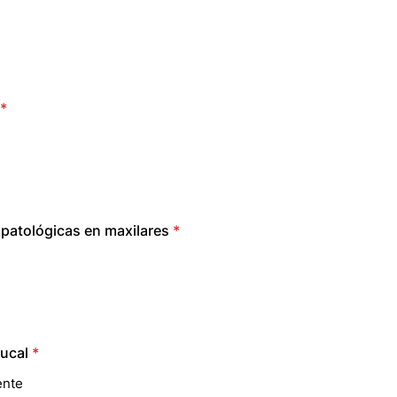
*
patológicas en maxilares
*
ucal
*
ente