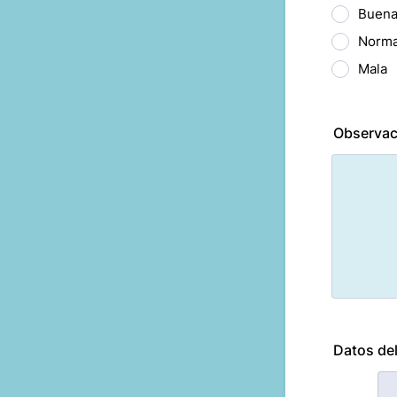
Buen
Norma
Mala
Observac
Datos del
Rows