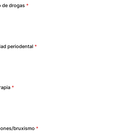
 de drogas
*
ad periodental
*
rapia
*
iones/bruxismo
*