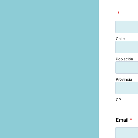
*
Calle
Población
Provincia
CP
Email
*