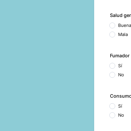
Salud gen
Buen
Mala
Fumador
Sí
No
Consumo 
Sí
No