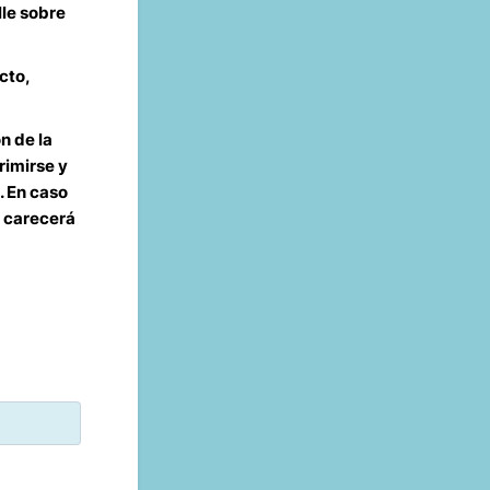
lle sobre
cto,
n de la
rimirse y
. En caso
y carecerá