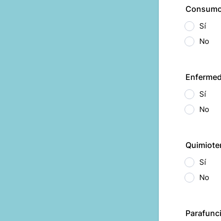
Consumo
Sí
No
Enfermed
Sí
No
Quimiote
Sí
No
Parafunc