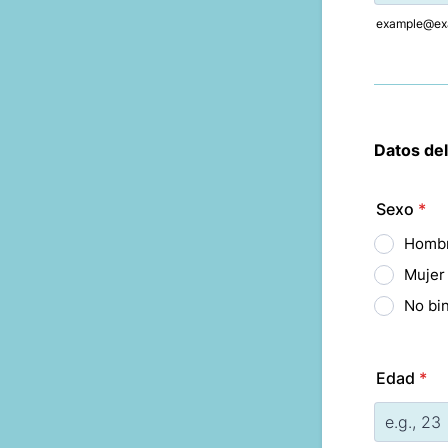
example@ex
Datos del
Sexo
*
Homb
Mujer
No bin
Edad
*