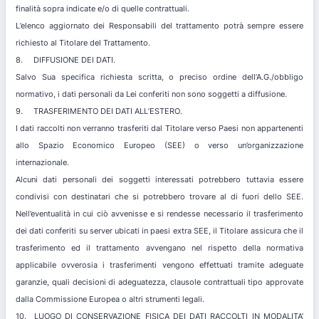
finalità sopra indicate e/o di quelle contrattuali.
L’elenco aggiornato dei Responsabili del trattamento potrà sempre essere
richiesto al Titolare del Trattamento.
8. DIFFUSIONE DEI DATI.
Salvo Sua specifica richiesta scritta, o preciso ordine dell’A.G./obbligo
normativo, i dati personali da Lei conferiti non sono soggetti a diffusione.
9. TRASFERIMENTO DEI DATI ALL’ESTERO.
I dati raccolti non verranno trasferiti dal Titolare verso Paesi non appartenenti
allo Spazio Economico Europeo (SEE) o verso un’organizzazione
internazionale.
Alcuni dati personali dei soggetti interessati potrebbero tuttavia essere
condivisi con destinatari che si potrebbero trovare al di fuori dello SEE.
Nell’eventualità in cui ciò avvenisse e si rendesse necessario il trasferimento
dei dati conferiti su server ubicati in paesi extra SEE, il Titolare assicura che il
trasferimento ed il trattamento avvengano nel rispetto della normativa
applicabile ovverosia i trasferimenti vengono effettuati tramite adeguate
garanzie, quali decisioni di adeguatezza, clausole contrattuali tipo approvate
dalla Commissione Europea o altri strumenti legali.
10. LUOGO DI CONSERVAZIONE FISICA DEI DATI RACCOLTI IN MODALITA’