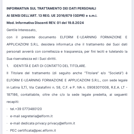
INFORMATIVA SUL TRATTAMENTO DEI DATI PERSONALI
AI SENSI DELL’ART. 13 REG. UE 2016/679 (GDPR) e s.m.i.
Mod. Informativa Discenti REV. 01 del 19.8.2024
Gentile Interessato,
con il presente documento ELFORM E-LEARNING FORMAZIONE E
APPLICAZIONI S.R.L. desidera informarLa che il trattamento dei Suoi dati
personali avverrà con correttezza e trasparenza, per fini leciti e tutelando la
Sua riservatezza ed i Suoi diritti.
1. IDENTITÀ E DATI DI CONTATTO DEL TITOLARE.
Il Titolare del trattamento (di seguito anche “Titolare” e/o “Società”) è
ELFORM E-LEARNING FORMAZIONE E APPLICAZIONI S.R.L., con sede legale
in Latina (LT), Via Calatafimi n. 58, C.F. e P. IVA n. 09083011008, R.E.A. LT -
187186, contattabile, oltre che c/o la sede legale predetta, ai seguenti
recapiti:
· tel.+39 0773480120
· e-mail segreteria@elform.it
· e-mail dedicata privacy privacy@elform.it
· PEC certificata@pec.elform.it