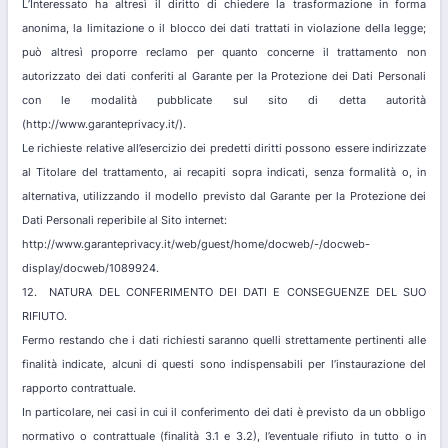
L’Interessato ha altresì il diritto di chiedere la trasformazione in forma
anonima, la limitazione o il blocco dei dati trattati in violazione della legge;
può altresì proporre reclamo per quanto concerne il trattamento non
autorizzato dei dati conferiti al Garante per la Protezione dei Dati Personali
con le modalità pubblicate sul sito di detta autorità
(http://www.garanteprivacy.it/).
Le richieste relative all’esercizio dei predetti diritti possono essere indirizzate
al Titolare del trattamento, ai recapiti sopra indicati, senza formalità o, in
alternativa, utilizzando il modello previsto dal Garante per la Protezione dei
Dati Personali reperibile al Sito internet:
http://www.garanteprivacy.it/web/guest/home/docweb/-/docweb-
display/docweb/1089924.
12. NATURA DEL CONFERIMENTO DEI DATI E CONSEGUENZE DEL SUO
RIFIUTO.
Fermo restando che i dati richiesti saranno quelli strettamente pertinenti alle
finalità indicate, alcuni di questi sono indispensabili per l’instaurazione del
rapporto contrattuale.
In particolare, nei casi in cui il conferimento dei dati è previsto da un obbligo
normativo o contrattuale (finalità 3.1 e 3.2), l’eventuale rifiuto in tutto o in