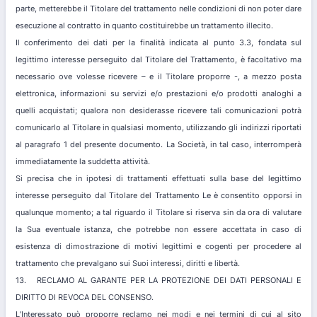
parte, metterebbe il Titolare del trattamento nelle condizioni di non poter dare
esecuzione al contratto in quanto costituirebbe un trattamento illecito.
Il conferimento dei dati per la finalità indicata al punto 3.3, fondata sul
legittimo interesse perseguito dal Titolare del Trattamento, è facoltativo ma
necessario ove volesse ricevere – e il Titolare proporre -, a mezzo posta
elettronica, informazioni su servizi e/o prestazioni e/o prodotti analoghi a
quelli acquistati; qualora non desiderasse ricevere tali comunicazioni potrà
comunicarlo al Titolare in qualsiasi momento, utilizzando gli indirizzi riportati
al paragrafo 1 del presente documento. La Società, in tal caso, interromperà
immediatamente la suddetta attività.
Si precisa che in ipotesi di trattamenti effettuati sulla base del legittimo
interesse perseguito dal Titolare del Trattamento Le è consentito opporsi in
qualunque momento; a tal riguardo il Titolare si riserva sin da ora di valutare
la Sua eventuale istanza, che potrebbe non essere accettata in caso di
esistenza di dimostrazione di motivi legittimi e cogenti per procedere al
trattamento che prevalgano sui Suoi interessi, diritti e libertà.
13. RECLAMO AL GARANTE PER LA PROTEZIONE DEI DATI PERSONALI E
DIRITTO DI REVOCA DEL CONSENSO.
L’Interessato può proporre reclamo nei modi e nei termini di cui al sito