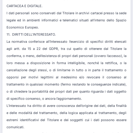
CARTACEA E DIGITALE.
I dati personali sono conservati dal Titolare in archivi cartacei presso la sede
legale ed in ambienti informatici e telematici situati all’interno dello Spazio
Economico Europeo.
11. DIRITTI DELL’INTERESSATO.
La normativa conferisce all’Interessato l’esercizio di specifici diritti elencati
agli artt. da 15 a 22 del GDPR, tra cui quello di ottenere dal Titolare la
conferma, o meno, dell’esistenza di propri dati personali (ovvero l’accesso), la
loro messa a disposizione in forma intelligibile, nonché la rettifica, o la
cancellazione degli stessi, o di limitarne in tutto o in parte il trattamento o
opporsi per motivi legittimi al medesimo e/o revocare il consenso al
trattamento in qualsiasi momento (fermo restando le conseguenze indicate),
o di chiedere la portabilità dei propri dati per quanto riguarda i dati oggetto
di specifico consenso, o ancora l’aggiornamento.
L’Interessato ha diritto di avere conoscenza dell’origine dei dati, della finalità
e delle modalità del trattamento, della logica applicata al trattamento, degli
estremi identificativi del Titolare e dei soggetti cui i dati possono essere
comunicati.