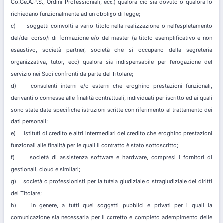
Co.Ge.A.P.S., Ordini Professioniali, ecc.) qualora ciò sia dovuto o qualora lo
richiedano funzionalmente ad un obbligo di legge;
c) soggetti coinvolti a vario titolo nella realizzazione o nell’espletamento
del/dei corso/i di formazione e/o del master (a titolo esemplificativo e non
esaustivo, società partner, società che si occupano della segreteria
organizzativa, tutor, ecc) qualora sia indispensabile per l’erogazione del
servizio nei Suoi confronti da parte del Titolare;
d) consulenti interni e/o esterni che eroghino prestazioni funzionali,
derivanti o connesse alle finalità contrattuali, individuati per iscritto ed ai quali
sono state date specifiche istruzioni scritte con riferimento al trattamento dei
dati personali;
e) istituti di credito e altri intermediari del credito che eroghino prestazioni
funzionali alle finalità per le quali il contratto è stato sottoscritto;
f) società di assistenza software e hardware, compresi i fornitori di
gestionali, cloud e similari;
g) società o professionisti per la tutela giudiziale o stragiudiziale dei diritti
del Titolare;
h) in genere, a tutti quei soggetti pubblici e privati per i quali la
comunicazione sia necessaria per il corretto e completo adempimento delle