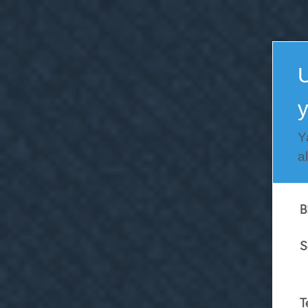
U
Y
a
B
S
T