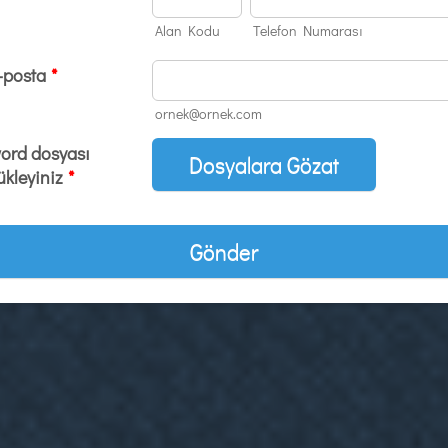
Alan Kodu
Telefon Numarası
-posta
*
ornek@ornek.com
ord dosyası
Dosyalara Gözat
ükleyiniz
*
Gönder