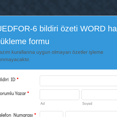
EDFOR-6 bildiri özeti WORD hal
yükleme formu
azım kurallarına uygun olmayan özetler işleme
lınmayacaktır.
ildiri ID
*
orumlu Yazar
*
Ad
Soyad
elefon Numarası
*