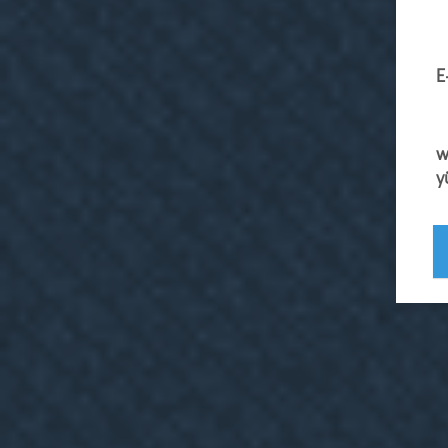
E
w
y