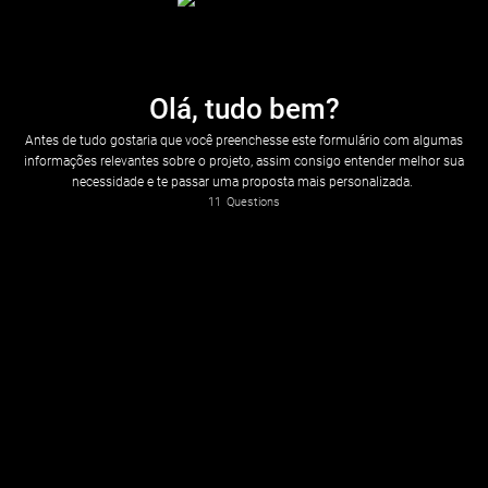
Olá, tudo bem?
Antes de tudo gostaria que você preenchesse este formulário com algumas
informações relevantes sobre o projeto, assim consigo entender melhor sua
necessidade e te passar uma proposta mais personalizada.
11
Questions
Primeiro me diga o seu nome e o nome da sua empresa.
Qual é o seu tipo de negócio? O que ele oferece?
Descreva brevemente seu nicho ou a área em que atua.
Isso me ajuda a entender o que a sua empresa faz.