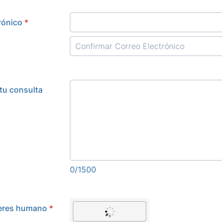
Confirmation Email
rónico
*
 tu consulta
0/1500
 eres humano
*