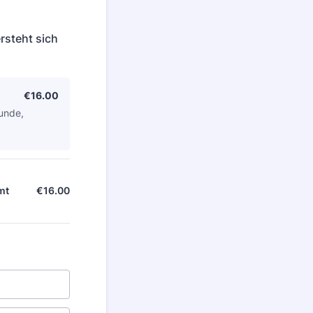
rsteht sich
€16.00
€
16.00
tunde,
€
16.00
€0.00
mt