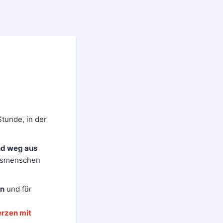
Stunde, in der
nd weg aus
ensmenschen
en
und für
erzen mit