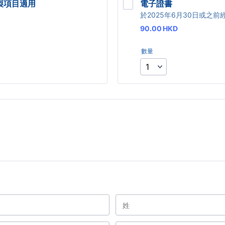
製項目適用 
電子證書
於2025年6月30日或之前
90.00 HKD
90.00
HKD
數量