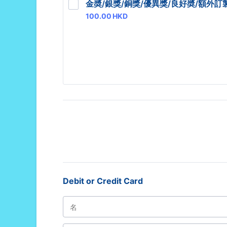
金奬/銀獎/銅獎/優異獎/良好奬/額外訂
100.00 HKD
100.00
HKD
Debit or Credit Card