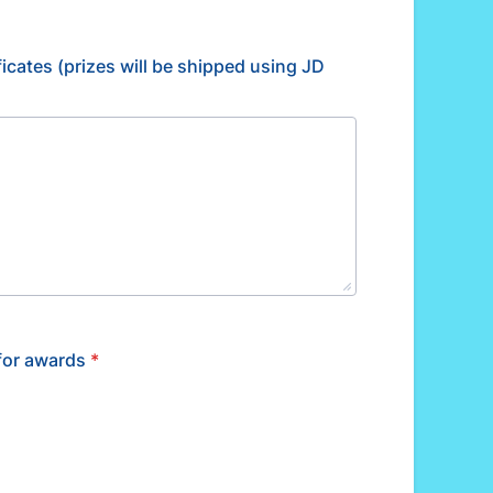
(prizes will be shipped using JD
or awards
*