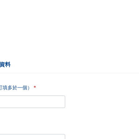
絡人資料
見，可填多於一個）
*