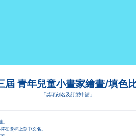
三屆 青年兒童小畫家繪畫/填色比賽
「奬項刻名及訂製申請」
達。
選擇在獎杯上刻中文名。