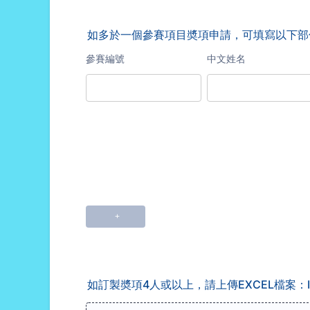
如多於一個參賽項目奬項申請，可填寫以下部份（手機請向右滑）Ple
如訂製奬項4人或以上，請上傳EXCEL檔案：If there are 