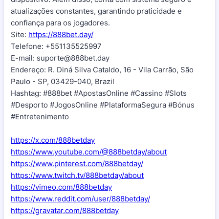
atualizações constantes, garantindo praticidade e
confiança para os jogadores.
Site:
https://888bet.day/
Telefone: +551135525997
E-mail: suporte@888bet.day
Endereço: R. Diná Silva Cataldo, 16 - Vila Carrão, São
Paulo - SP, 03429-040, Brazil
Hashtag: #888bet #ApostasOnline #Cassino #Slots
#Desporto #JogosOnline #PlataformaSegura #Bónus
#Entretenimento
https://x.com/888betday
https://www.youtube.com/@888betday/about
https://www.pinterest.com/888betday/
https://www.twitch.tv/888betday/about
https://vimeo.com/888betday
https://www.reddit.com/user/888betday/
https://gravatar.com/888betday