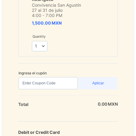
Convivencia San Agustín
27 al 31 de julio
4:00 - 7:00 PM
1,500.00 MXN
1,500.00
MXN
Quantity
Ingresa el cupón
Aplicar
0.00
MXN
0.00 MX
Total
Debit or Credit Card