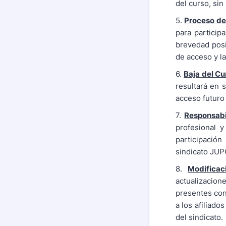
del curso, sin
5.
Proceso de
para particip
brevedad posib
de acceso y l
6.
Baja del Cu
resultará en s
acceso futuro 
7.
Responsabi
profesional 
participació
sindicato JUPO
8.
Modificac
actualizacion
presentes con
a los afiliado
del sindicato.