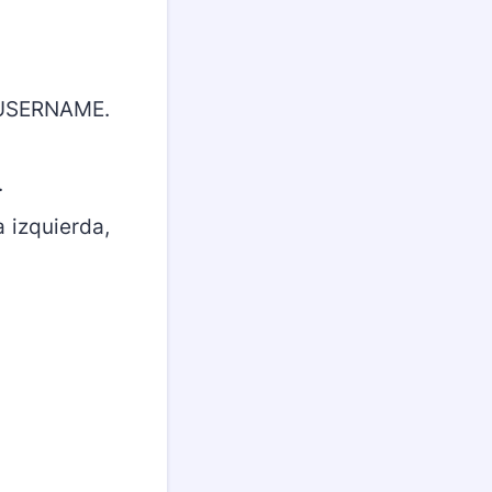
u USERNAME.
.
 izquierda,