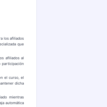
a los afiliados
ecializada que
s afiliados al
 participación
en el curso, el
mantener dicha
liado mientras
baja automática