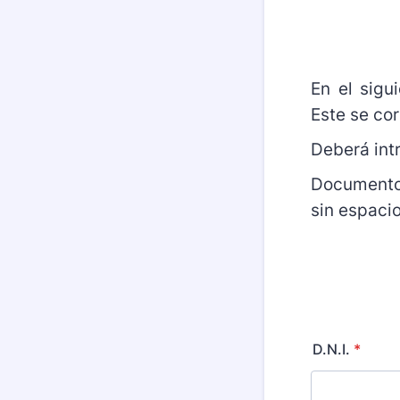
En el sigu
Este se co
Deberá int
Documentos
sin espacio
D.N.I.
*