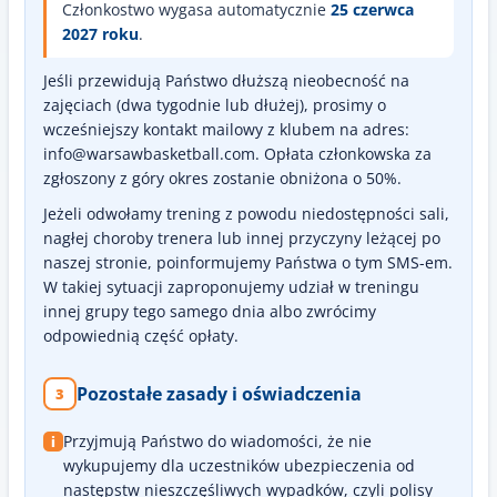
Członkostwo wygasa automatycznie
25 czerwca
2027 roku
.
Jeśli przewidują Państwo dłuższą nieobecność na
zajęciach (dwa tygodnie lub dłużej), prosimy o
wcześniejszy kontakt mailowy z klubem na adres:
info@warsawbasketball.com. Opłata członkowska za
zgłoszony z góry okres zostanie obniżona o 50%.
Jeżeli odwołamy trening z powodu niedostępności sali,
nagłej choroby trenera lub innej przyczyny leżącej po
naszej stronie, poinformujemy Państwa o tym SMS-em.
W takiej sytuacji zaproponujemy udział w treningu
innej grupy tego samego dnia albo zwrócimy
odpowiednią część opłaty.
Pozostałe zasady i oświadczenia
3
Przyjmują Państwo do wiadomości, że nie
i
wykupujemy dla uczestników ubezpieczenia od
następstw nieszczęśliwych wypadków, czyli polisy