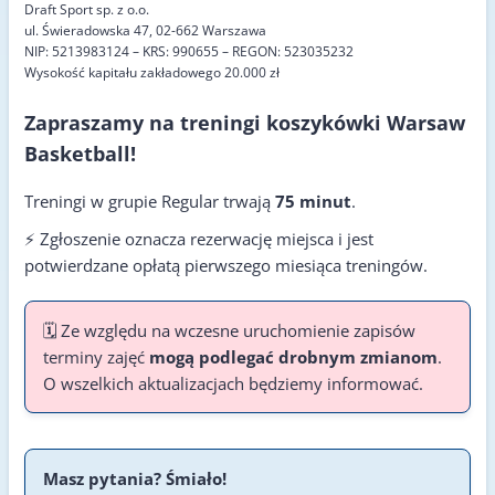
Draft Sport sp. z o.o.
ul. Świeradowska 47, 02-662 Warszawa
NIP: 5213983124 – KRS: 990655 – REGON: 523035232
Wysokość kapitału zakładowego 20.000 zł
Zapraszamy na treningi koszykówki Warsaw
Basketball!
Treningi w grupie Regular trwają
75 minut
.
⚡️ Zgłoszenie oznacza rezerwację miejsca i jest
potwierdzane opłatą pierwszego miesiąca treningów.
🗓️ Ze względu na wczesne uruchomienie zapisów
terminy zajęć
mogą podlegać drobnym zmianom
.
O wszelkich aktualizacjach będziemy informować.
Masz pytania? Śmiało!