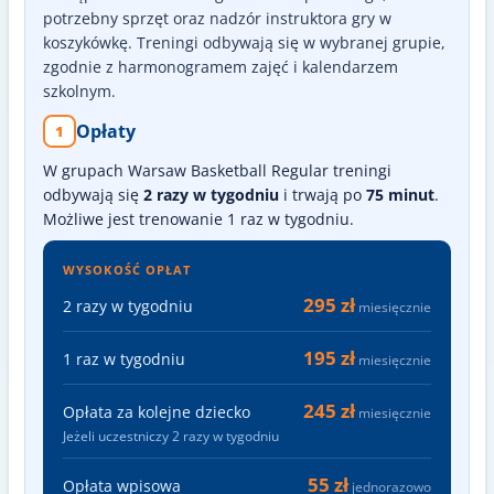
potrzebny sprzęt oraz nadzór instruktora gry w
koszykówkę. Treningi odbywają się w wybranej grupie,
zgodnie z harmonogramem zajęć i kalendarzem
szkolnym.
Opłaty
1
W grupach Warsaw Basketball Regular treningi
odbywają się
2 razy w tygodniu
i trwają po
75 minut
.
Możliwe jest trenowanie 1 raz w tygodniu.
WYSOKOŚĆ OPŁAT
295 zł
2 razy w tygodniu
miesięcznie
195 zł
1 raz w tygodniu
miesięcznie
245 zł
Opłata za kolejne dziecko
miesięcznie
Jeżeli uczestniczy 2 razy w tygodniu
55 zł
Opłata wpisowa
jednorazowo