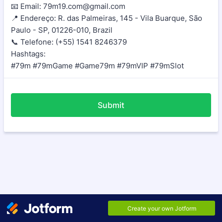
📧 Email: 79m19.com@gmail.com
📍 Endereço: R. das Palmeiras, 145 - Vila Buarque, São
Paulo - SP, 01226-010, Brazil
📞 Telefone: (+55) 1541 8246379
Hashtags:
#79m #79mGame #Game79m #79mVIP #79mSlot
Submit