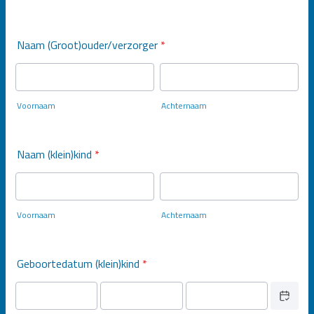
Naam (Groot)ouder/verzorger
*
Voornaam
Achternaam
Naam (klein)kind
*
Voornaam
Achternaam
Geboortedatum (klein)kind
*
Date Picker