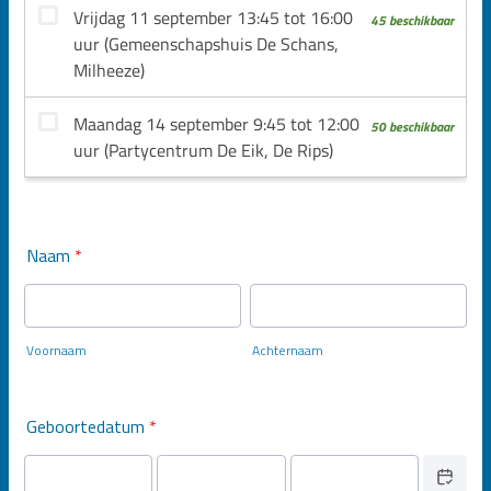
Naam
*
Voornaam
Achternaam
Geboortedatum
*
Date Picker