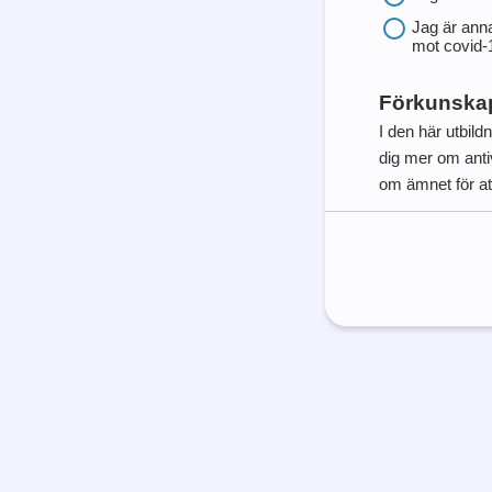
Jag är anna
mot covid-
Förkunskap
I den här utbil
dig mer om anti
om ämnet för att