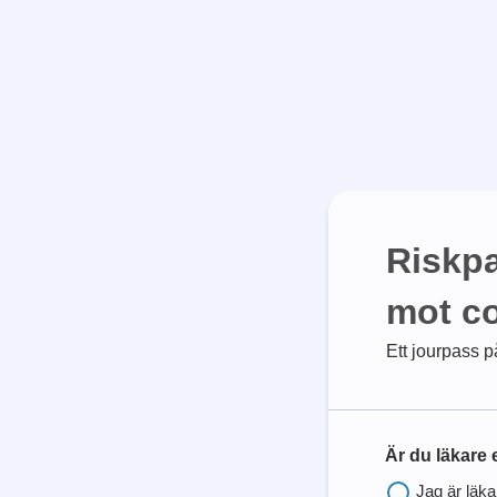
Riskpa
mot co
Ett jourpass på
Är du läkare
Jag är läka