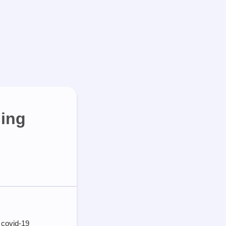
ling
t covid-19