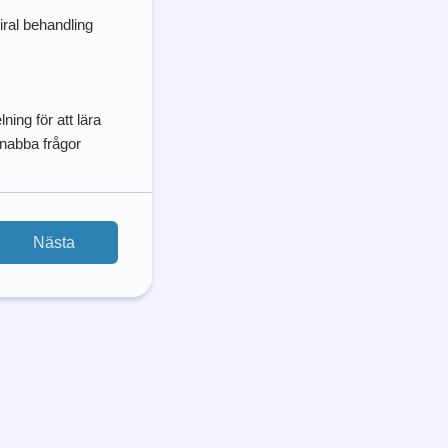
iral behandling
ing för att lära
snabba frågor
Nästa