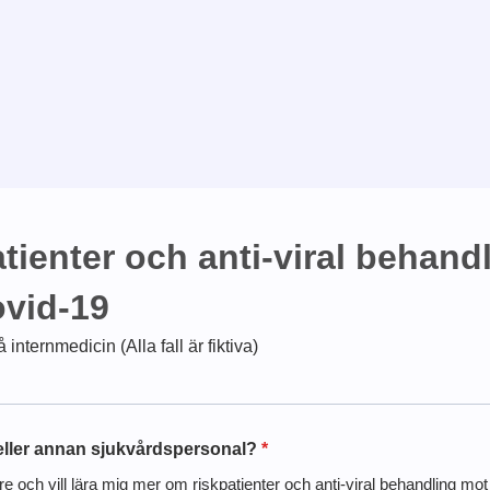
tienter och anti-viral behand
vid-19
 internmedicin (Alla fall är fiktiva)
 eller annan sjukvårdspersonal?
*
re och vill lära mig mer om riskpatienter och anti-viral behandling mo