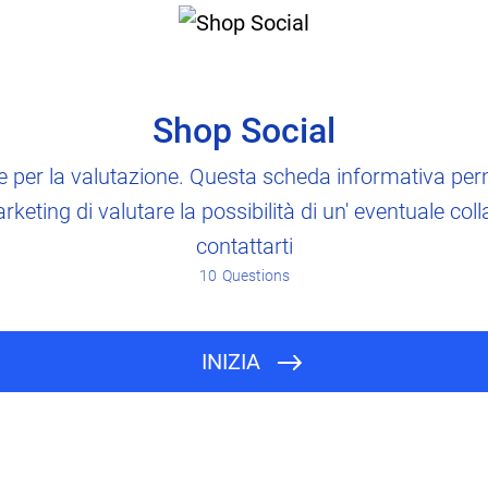
Shop Social
er la valutazione. Questa scheda informativa perm
rketing di valutare la possibilità di un' eventuale co
contattarti
10
Questions
Nome e cognome
INIZIA