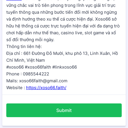
vững chắc vai trò tiên phong trong lĩnh vực giải trí trực
tuyến thông qua những bước tiến đổi mới không ngừng
và định hướng theo xu thế cá cược hiện đại. Xoso66 sở
hữu hệ thống cá cược trực tuyến hiện đại với đa dạng trò
chơi hấp dẫn như thể thao, casino live, slot game và xổ
số đổi thưởng mỗi ngày.
Thông tin liên hệ:
Địa chỉ : 661 Đường Đỗ Mười, khu phô 13, Linh Xuân, Hồ
Chí Minh, Việt Nam
#xoso66 #xoso66faith #linkxoso66
Phone : 0985544222
Mails: xoso66faith@gmail.com
Website :
https://xoso66.faith/
Submit