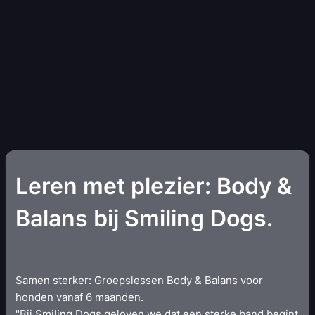
Leren met plezier: Body &
Balans bij Smiling Dogs.
Samen sterker: Groepslessen Body & Balans voor
honden vanaf 6 maanden.
"Bij Smiling Dogs geloven we dat een sterke band begint