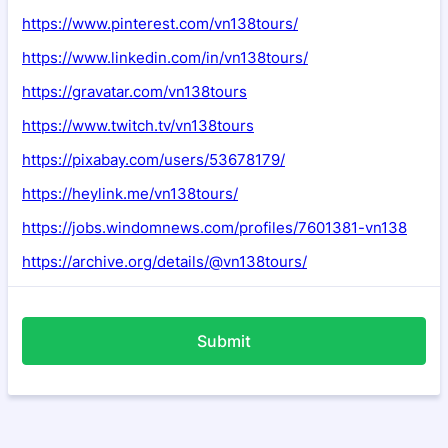
https://www.pinterest.com/vn138tours/
https://www.linkedin.com/in/vn138tours/
https://gravatar.com/vn138tours
https://www.twitch.tv/vn138tours
https://pixabay.com/users/53678179/
https://heylink.me/vn138tours/
https://jobs.windomnews.com/profiles/7601381-vn138
https://archive.org/details/@vn138tours/
Submit